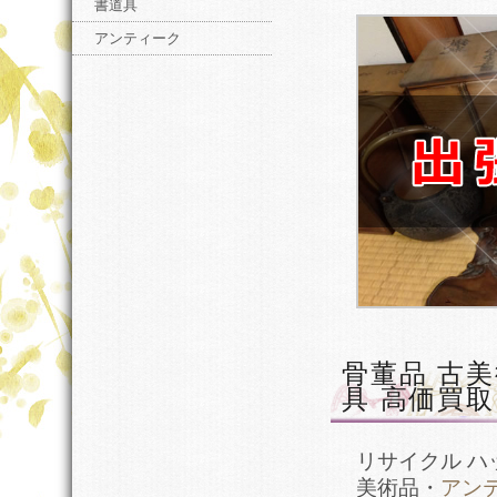
書道具
アンティーク
骨董品 古
具 高価買取
リサイクル 
美術品・
アン