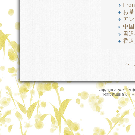
Fro
お茶
アン
中国
書道
香道
↑ペー
Copyright © 2026
加東市
小野市黍田町８０４－１，TEL