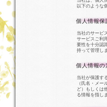
当社は、個人
以下のような
個人情報保
当社のサービ
サービスご利
要性を十分認
持って管理し
個人情報の
当社が保護す
（氏名・メー
ど）もしくは
る情報を指し