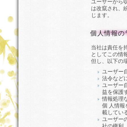
ユーザーから
は改竄され、
じます。
個人情報の
当社は責任を
としてこの情
但し、以下の
ユーザー
法令など
ユーザー
益を保護
情報処理
個 人情
載してい
ユーザー
社の権利