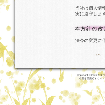
当社は個人情
実に遵守しま
本方針の改
法令の変更に
↑ペー
Copyright © 2026
加東市
小野市黍田町８０４－１，TEL